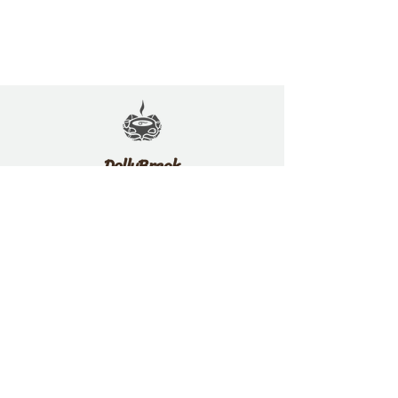
DollyBreak
Mentions légales
Politique de confidentialité
Conditions générales de vente
dollybreak_shop
dollybreakshop@gmail.com