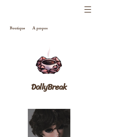
Boutique
A propos
DollyBreak